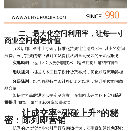
二、最大化空间利用率，让每一寸
商业空间创造价值
服装店铺租金寸土寸金，标准化货架往往造成 30% 以上的空间
浪费。云宇货架的
专业设计团队
提供从测量到安装的全流程服务：
实地勘测
：运用 3D 激光扫描技术，精准捕捉店铺结构细节
动线规划
：根据人体工程学设计货架布局，优化顾客流动路径
分层陈列
：结合商品特性设计多层展示结构，提升单位面积商
品容量
某快时尚品牌通过云宇定制方案，在相同店铺面积下实现
陈列
量提升 40%
，库存周转效率显著改善。
让成交率
“
碰碰上升
”
的秘
密：陈列即营销
优秀的货架设计能够引导顾客购物行为，云宇货架通过
色彩心