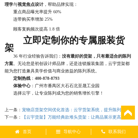
理学
与
视觉焦点设计
，帮助品牌实现：
重点商品曝光率提升 60%
连带购买率增加 25%
顾客复购频次提高 1.8 倍
立即定制你的专属服装货
架
36 年行业经验告诉我们：
没有最好的货架，只有最适合的陈列
方案
。无论您是初创设计师品牌，还是连锁服装集团，云宇货架都
能为您打造兼具美学价值与商业效益的陈列系统。
定制热线
：
400
-
878
-
8793
体验中心
：广州市番禺区大石石北至晟工业园
选择云宇，让专业陈列成为您的销售增长引擎！
上一条：
宠物店货架空间优化首选：云宇货架系统，提升陈列效率与客户体验
下一条：
【云宇货架】万能经典款堆头货架：让商品展示更高效、更吸睛！
首页
导航中心
联系我们