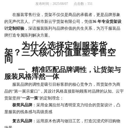
发布时间：2025/08/07
点击数：551
在服装零售行业，货架不仅仅是商品的承载者，更是品牌形象
的无声代言人。广州市新云宇货架有限公司，凭借
36 年专业货架设
计定制经验
，深谙服装陈列与品牌价值的共生关系，为万千服装品
牌打造专属陈列解决方案。
为什么选择定制服装货
架？三大核心价值重塑零售空
间
一、精准匹配品牌调性，让货架与
服装风格浑然一体
服装品牌的调性是吸引目标客群的核心竞争力，而货架作为商
品的
“
第一展示窗口"，其设计风格直接影响顾客对品牌的认知。云宇
货架坚持
“
一店一策
”
的定制理念：
极简风品牌
：采用金属拉丝与透明亚克力结合的货架设计，凸
显服装的线条感与高级质感
复古风品牌
：运用原木色调与做旧工艺，打造沉浸式怀旧购物
场景